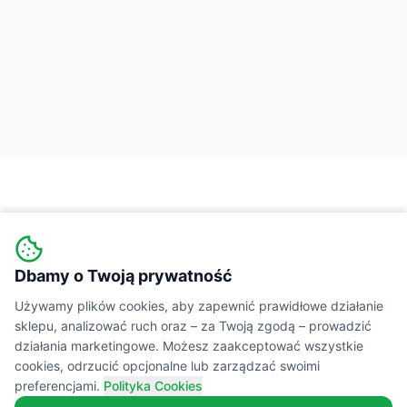
Dbamy o Twoją prywatność
Wiejski
Targ
MARKETPLACE
Używamy plików cookies, aby zapewnić prawidłowe działanie
sklepu, analizować ruch oraz – za Twoją zgodą – prowadzić
Łączymy świadomych konsumentów z lokalnymi
działania marketingowe. Możesz zaakceptować wszystkie
cookies, odrzucić opcjonalne lub zarządzać swoimi
producentami żywności. Prawdziwe smaki,
preferencjami.
Polityka Cookies
transparentne składy i wsparcie polskiej wsi.