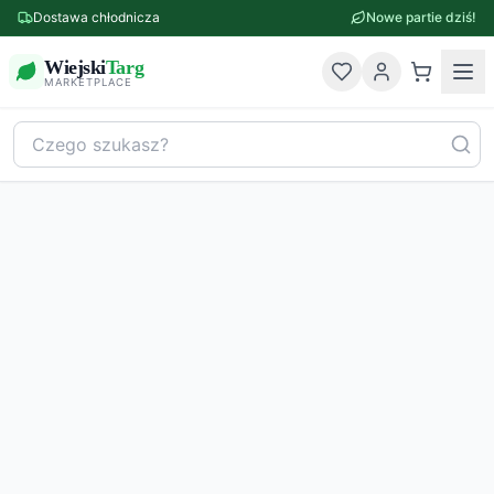
Dostawa chłodnicza
Nowe partie dziś!
Wiejski
Targ
MARKETPLACE