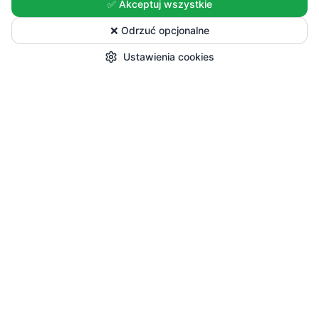
✅ Akceptuj wszystkie
❌ Odrzuć opcjonalne
Ustawienia cookies
Start
Kategorie
Okazje
Koszyk
Konto
Zakupy
Wszystkie produkty
Sezonowe nowości
Promocje
Przepisy i Blog
Pomoc
Dostawa i płatności
Zwroty i reklamacje