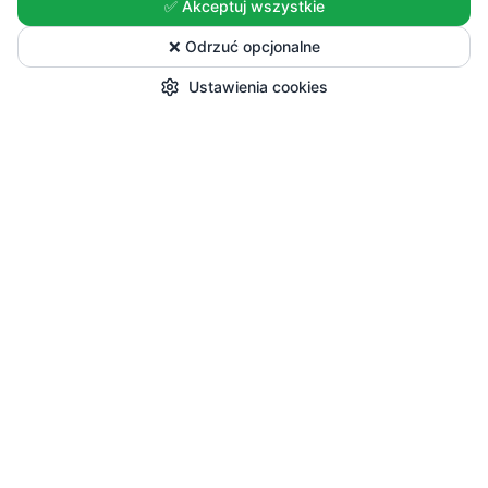
✅ Akceptuj wszystkie
❌ Odrzuć opcjonalne
Ustawienia cookies
Start
Kategorie
Okazje
Koszyk
Konto
Zakupy
Wszystkie produkty
Sezonowe nowości
Promocje
Przepisy i Blog
Pomoc
Dostawa i płatności
Zwroty i reklamacje