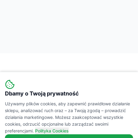
Dbamy o Twoją prywatność
Wiejski
Targ
MARKETPLACE
Używamy plików cookies, aby zapewnić prawidłowe działanie
sklepu, analizować ruch oraz – za Twoją zgodą – prowadzić
Łączymy świadomych konsumentów z lokalnymi
działania marketingowe. Możesz zaakceptować wszystkie
cookies, odrzucić opcjonalne lub zarządzać swoimi
producentami żywności. Prawdziwe smaki,
preferencjami.
Polityka Cookies
transparentne składy i wsparcie polskiej wsi.