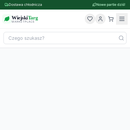
Dostawa chłodnicza
Nowe partie dziś!
Wiejski
Targ
MARKETPLACE