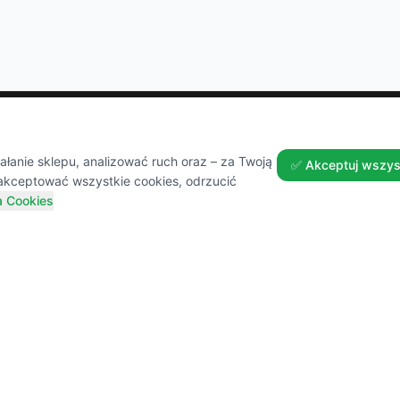
Zakupy
Pomoc
anie sklepu, analizować ruch oraz – za Twoją
✅ Akceptuj wszys
akceptować wszystkie cookies, odrzucić
a Cookies
Wszystkie produkty
Dostawa
Sezonowe nowości
Zwroty 
Promocje
FAQ
Przepisy i Blog
Kontakt