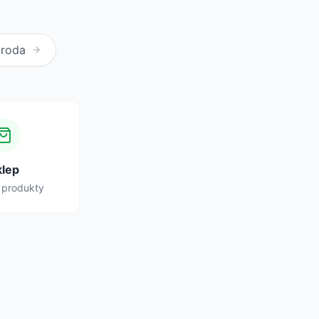
Uroda
klep
 produkty