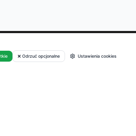
Dla Producentów
tkie
❌ Odrzuć opcjonalne
Ustawienia cookies
 i płatności
Masz własne
i reklamacje
gospodarstwo? Dołącz do
nas i sprzedawaj swoje
produkty.
Zacznij
sprzedawać
Logowanie dla partnerów