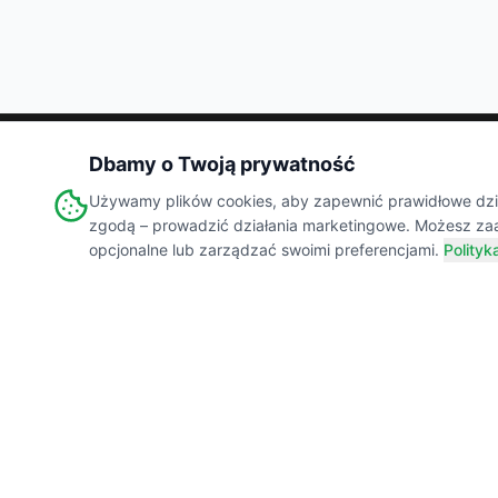
Dbamy o Twoją prywatność
Wiejski
Targ
Używamy plików cookies, aby zapewnić prawidłowe dział
MARKETPLACE
zgodą – prowadzić działania marketingowe. Możesz za
opcjonalne lub zarządzać swoimi preferencjami.
Polityk
Łączymy świadomych konsumentów z lokalnymi
producentami żywności. Prawdziwe smaki,
transparentne składy i wsparcie polskiej wsi.