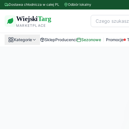
Dostawa chłodnicza w całej PL
Odbiór lokalny
Wiejski
Targ
MARKETPLACE
Kategorie
Sklep
Producenci
Sezonowe
Promocje