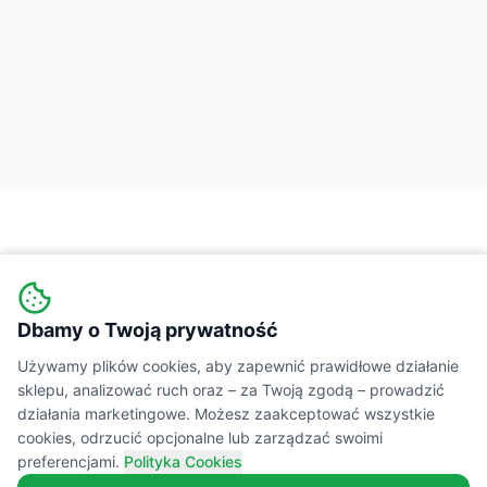
Dbamy o Twoją prywatność
Wiejski
Targ
MARKETPLACE
Używamy plików cookies, aby zapewnić prawidłowe działanie
sklepu, analizować ruch oraz – za Twoją zgodą – prowadzić
Łączymy świadomych konsumentów z lokalnymi
działania marketingowe. Możesz zaakceptować wszystkie
cookies, odrzucić opcjonalne lub zarządzać swoimi
producentami żywności. Prawdziwe smaki,
preferencjami.
Polityka Cookies
transparentne składy i wsparcie polskiej wsi.