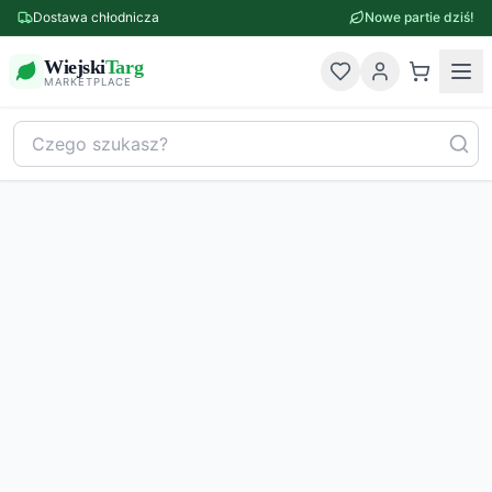
Dostawa chłodnicza
Nowe partie dziś!
Wiejski
Targ
MARKETPLACE