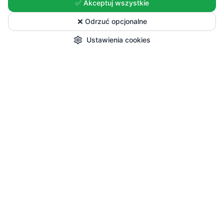
✅ Akceptuj wszystkie
❌ Odrzuć opcjonalne
Ustawienia cookies
Start
Kategorie
Okazje
Koszyk
Konto
Zakupy
Wszystkie produkty
Sezonowe nowości
Promocje
Przepisy i Blog
Pomoc
Dostawa i płatności
Zwroty i reklamacje