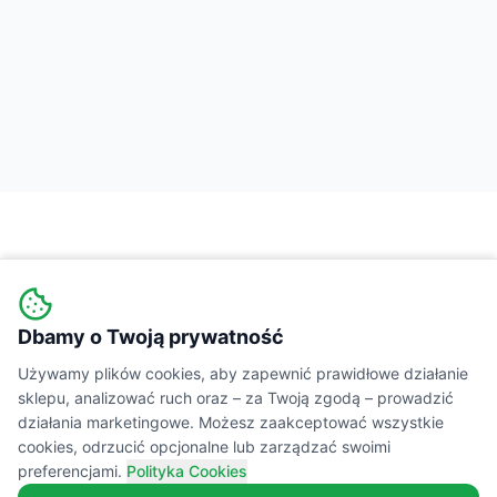
Dbamy o Twoją prywatność
Wiejski
Targ
MARKETPLACE
Używamy plików cookies, aby zapewnić prawidłowe działanie
sklepu, analizować ruch oraz – za Twoją zgodą – prowadzić
Łączymy świadomych konsumentów z lokalnymi
działania marketingowe. Możesz zaakceptować wszystkie
cookies, odrzucić opcjonalne lub zarządzać swoimi
producentami żywności. Prawdziwe smaki,
preferencjami.
Polityka Cookies
transparentne składy i wsparcie polskiej wsi.