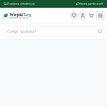
Dostawa chłodnicza
Nowe partie dziś!
Wiejski
Targ
MARKETPLACE