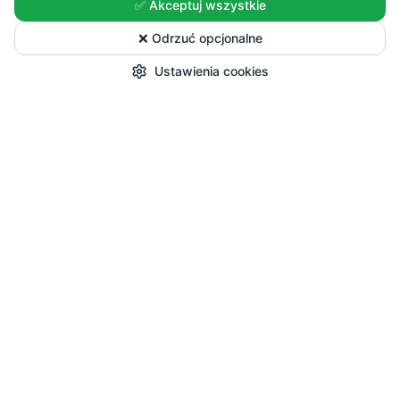
✅ Akceptuj wszystkie
❌ Odrzuć opcjonalne
Ustawienia cookies
Start
Kategorie
Okazje
Koszyk
Konto
Zakupy
Wszystkie produkty
Sezonowe nowości
Promocje
Przepisy i Blog
Pomoc
Dostawa i płatności
Zwroty i reklamacje