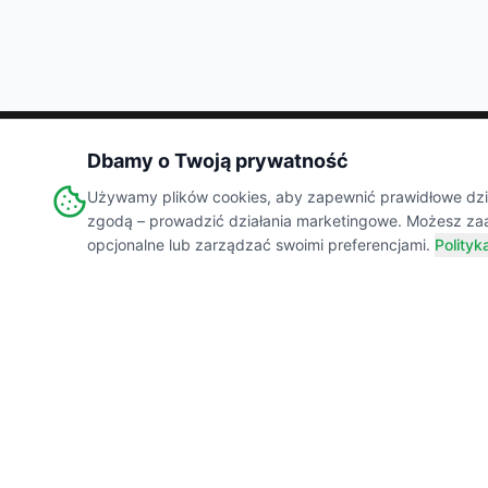
Dbamy o Twoją prywatność
Wiejski
Targ
Używamy plików cookies, aby zapewnić prawidłowe dział
MARKETPLACE
zgodą – prowadzić działania marketingowe. Możesz za
opcjonalne lub zarządzać swoimi preferencjami.
Polityk
Łączymy świadomych konsumentów z lokalnymi
producentami żywności. Prawdziwe smaki,
transparentne składy i wsparcie polskiej wsi.