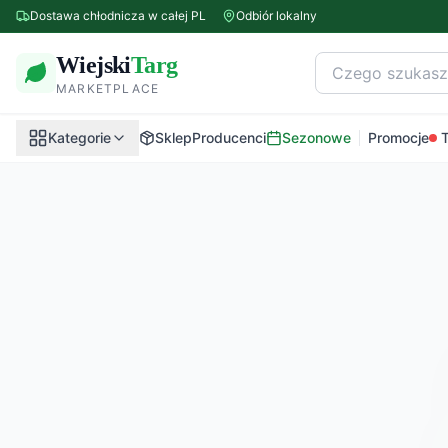
Dostawa chłodnicza w całej PL
Odbiór lokalny
Wiejski
Targ
MARKETPLACE
Kategorie
Sklep
Producenci
Sezonowe
Promocje