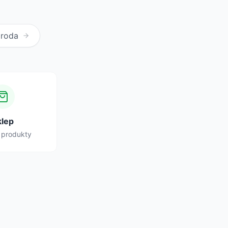
Uroda
klep
 produkty