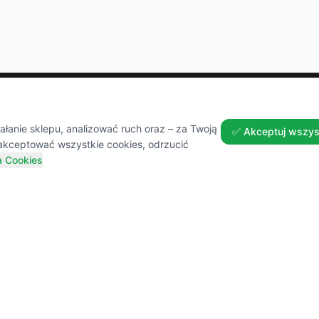
Zakupy
Pomoc
anie sklepu, analizować ruch oraz – za Twoją
✅ Akceptuj wszys
akceptować wszystkie cookies, odrzucić
a Cookies
Wszystkie produkty
Dostawa
Sezonowe nowości
Zwroty 
Promocje
FAQ
Przepisy i Blog
Kontakt