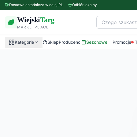
Dostawa chłodnicza w całej PL
Odbiór lokalny
Wiejski
Targ
MARKETPLACE
Kategorie
Sklep
Producenci
Sezonowe
Promocje