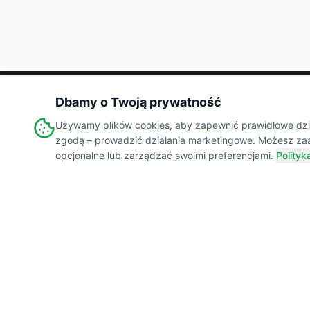
Dbamy o Twoją prywatność
Wiejski
Targ
Używamy plików cookies, aby zapewnić prawidłowe dział
MARKETPLACE
zgodą – prowadzić działania marketingowe. Możesz za
opcjonalne lub zarządzać swoimi preferencjami.
Polityk
Łączymy świadomych konsumentów z lokalnymi
producentami żywności. Prawdziwe smaki,
transparentne składy i wsparcie polskiej wsi.