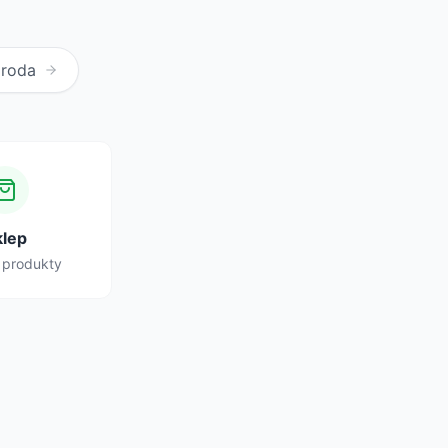
Uroda
klep
 produkty