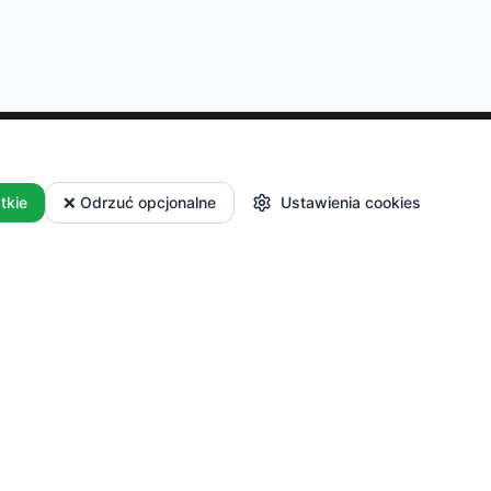
Dla Producentów
tkie
❌ Odrzuć opcjonalne
Ustawienia cookies
 i płatności
Masz własne
i reklamacje
gospodarstwo? Dołącz do
nas i sprzedawaj swoje
produkty.
Zacznij
sprzedawać
Logowanie dla partnerów