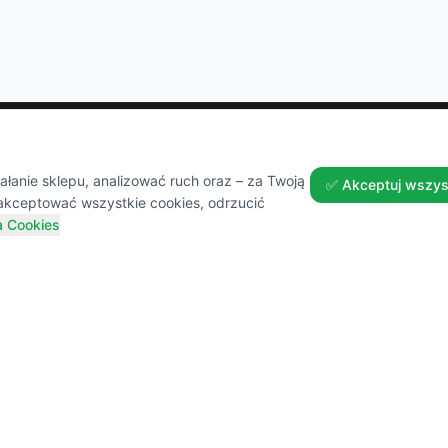
Zakupy
Pomoc
anie sklepu, analizować ruch oraz – za Twoją
✅ Akceptuj wszys
akceptować wszystkie cookies, odrzucić
a Cookies
Wszystkie produkty
Dostawa
Sezonowe nowości
Zwroty 
Promocje
FAQ
Przepisy i Blog
Kontakt