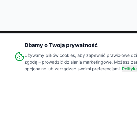
Dbamy o Twoją prywatność
Wiejski
Targ
Używamy plików cookies, aby zapewnić prawidłowe dział
MARKETPLACE
zgodą – prowadzić działania marketingowe. Możesz za
opcjonalne lub zarządzać swoimi preferencjami.
Polityk
Łączymy świadomych konsumentów z lokalnymi
producentami żywności. Prawdziwe smaki,
transparentne składy i wsparcie polskiej wsi.