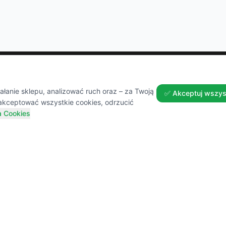
Zakupy
Pomoc
anie sklepu, analizować ruch oraz – za Twoją
✅ Akceptuj wszys
akceptować wszystkie cookies, odrzucić
a Cookies
Wszystkie produkty
Dostawa
Sezonowe nowości
Zwroty 
Promocje
FAQ
Przepisy i Blog
Kontakt