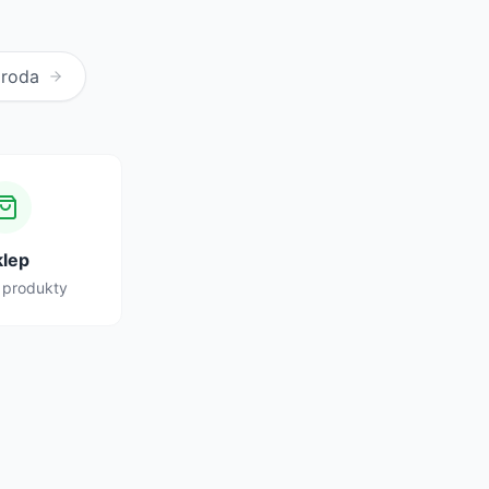
Uroda
klep
 produkty