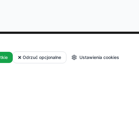
Dla Producentów
tkie
❌ Odrzuć opcjonalne
Ustawienia cookies
 i płatności
Masz własne
i reklamacje
gospodarstwo? Dołącz do
nas i sprzedawaj swoje
produkty.
Zacznij
sprzedawać
Logowanie dla partnerów