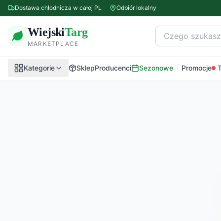
Dostawa chłodnicza w całej PL
Odbiór lokalny
Wiejski
Targ
MARKETPLACE
Kategorie
Sklep
Producenci
Sezonowe
Promocje