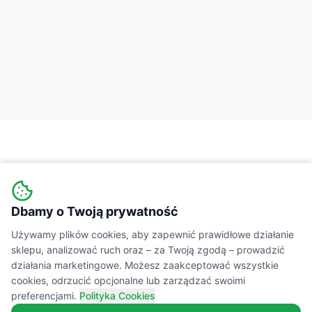
Dbamy o Twoją prywatność
Wiejski
Targ
MARKETPLACE
Używamy plików cookies, aby zapewnić prawidłowe działanie
sklepu, analizować ruch oraz – za Twoją zgodą – prowadzić
Łączymy świadomych konsumentów z lokalnymi
działania marketingowe. Możesz zaakceptować wszystkie
cookies, odrzucić opcjonalne lub zarządzać swoimi
producentami żywności. Prawdziwe smaki,
preferencjami.
Polityka Cookies
transparentne składy i wsparcie polskiej wsi.