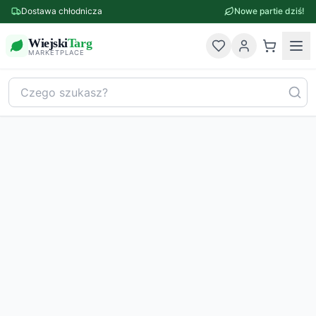
Dostawa chłodnicza
Nowe partie dziś!
Wiejski
Targ
MARKETPLACE