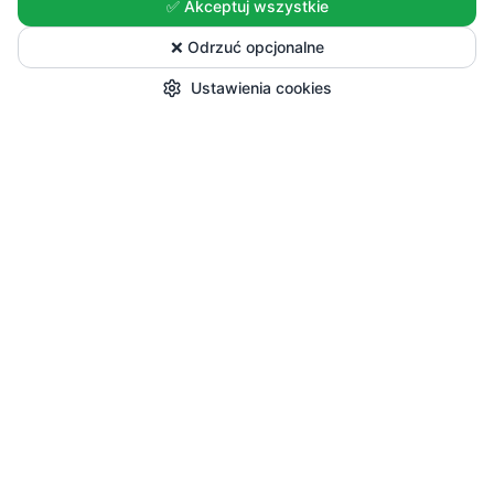
✅ Akceptuj wszystkie
❌ Odrzuć opcjonalne
Ustawienia cookies
Start
Kategorie
Okazje
Koszyk
Konto
Zakupy
Wszystkie produkty
Sezonowe nowości
Promocje
Przepisy i Blog
Pomoc
Dostawa i płatności
Zwroty i reklamacje