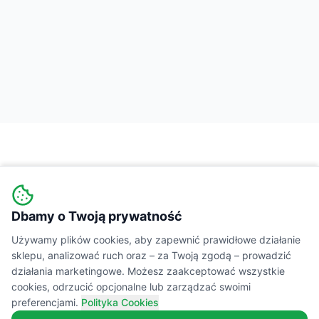
Dbamy o Twoją prywatność
Wiejski
Targ
MARKETPLACE
Używamy plików cookies, aby zapewnić prawidłowe działanie
sklepu, analizować ruch oraz – za Twoją zgodą – prowadzić
Łączymy świadomych konsumentów z lokalnymi
działania marketingowe. Możesz zaakceptować wszystkie
cookies, odrzucić opcjonalne lub zarządzać swoimi
producentami żywności. Prawdziwe smaki,
preferencjami.
Polityka Cookies
transparentne składy i wsparcie polskiej wsi.