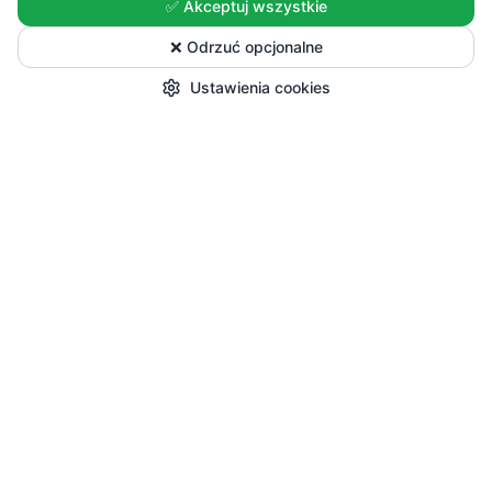
✅ Akceptuj wszystkie
❌ Odrzuć opcjonalne
Ustawienia cookies
Start
Kategorie
Okazje
Koszyk
Konto
Zakupy
Wszystkie produkty
Sezonowe nowości
Promocje
Przepisy i Blog
Pomoc
Dostawa i płatności
Zwroty i reklamacje