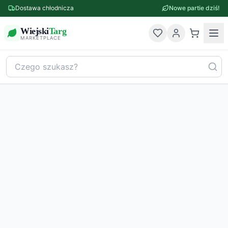
Dostawa chłodnicza
Nowe partie dziś!
Wiejski
Targ
MARKETPLACE