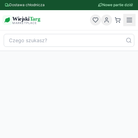
Dostawa chłodnicza
Nowe partie dziś!
Wiejski
Targ
MARKETPLACE