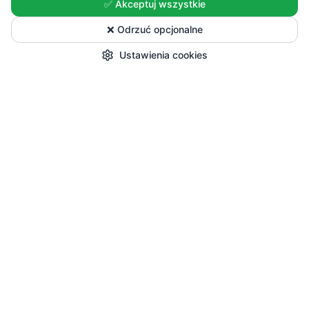
✅ Akceptuj wszystkie
❌ Odrzuć opcjonalne
Ustawienia cookies
Start
Kategorie
Okazje
Koszyk
Konto
Zakupy
Wszystkie produkty
Sezonowe nowości
Promocje
Przepisy i Blog
Pomoc
Dostawa i płatności
Zwroty i reklamacje