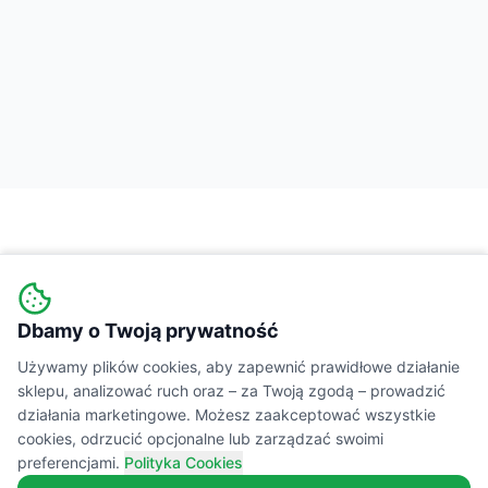
Dbamy o Twoją prywatność
Wiejski
Targ
MARKETPLACE
Używamy plików cookies, aby zapewnić prawidłowe działanie
sklepu, analizować ruch oraz – za Twoją zgodą – prowadzić
Łączymy świadomych konsumentów z lokalnymi
działania marketingowe. Możesz zaakceptować wszystkie
cookies, odrzucić opcjonalne lub zarządzać swoimi
producentami żywności. Prawdziwe smaki,
preferencjami.
Polityka Cookies
transparentne składy i wsparcie polskiej wsi.