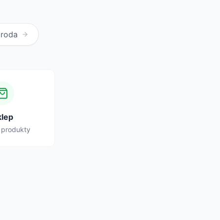
Uroda
klep
 produkty