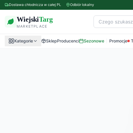
Dostawa chłodnicza w całej PL
Odbiór lokalny
Wiejski
Targ
MARKETPLACE
Kategorie
Sklep
Producenci
Sezonowe
Promocje