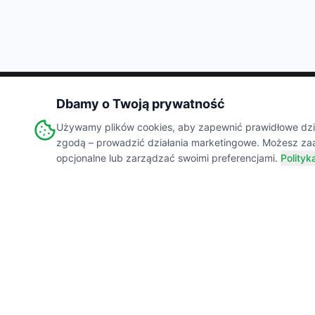
Dbamy o Twoją prywatność
Wiejski
Targ
Używamy plików cookies, aby zapewnić prawidłowe dział
MARKETPLACE
zgodą – prowadzić działania marketingowe. Możesz za
opcjonalne lub zarządzać swoimi preferencjami.
Polityk
Łączymy świadomych konsumentów z lokalnymi
producentami żywności. Prawdziwe smaki,
transparentne składy i wsparcie polskiej wsi.