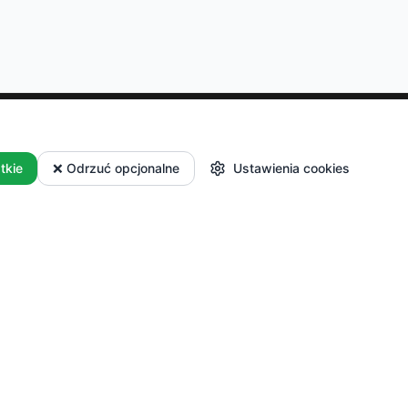
Dla Producentów
tkie
❌ Odrzuć opcjonalne
Ustawienia cookies
 i płatności
Masz własne
i reklamacje
gospodarstwo? Dołącz do
nas i sprzedawaj swoje
produkty.
Zacznij
sprzedawać
Logowanie dla partnerów