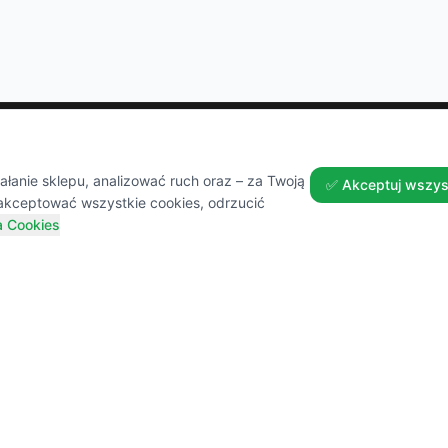
Zakupy
Pomoc
anie sklepu, analizować ruch oraz – za Twoją
✅ Akceptuj wszys
akceptować wszystkie cookies, odrzucić
a Cookies
Wszystkie produkty
Dostawa
Sezonowe nowości
Zwroty 
Promocje
FAQ
Przepisy i Blog
Kontakt